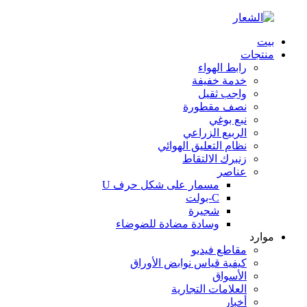
بيت
منتجات
رابط الهواء
خدمة خفيفة
واجب ثقيل
نصف مقطورة
نبع بوغي
الربيع الزراعي
نظام التعليق الهوائي
زنبرك الالتقاط
عناصر
مسمار على شكل حرف U
C-بولت
شجيرة
وسادة مضادة للضوضاء
موارد
مقاطع فيديو
كيفية قياس نوابض الأوراق
الأسواق
العلامات التجارية
أخبار