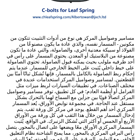
مسامير وصواميل المركز هي نوع من أدوات التثبيت تتكون من
مكونين - المسمار نفسه، والذي عادة ما يكون مصنوعًا من
الفولاذ أو سبيكة معدنية أخرى، والصامولة، والتي عادة ما تكون
مصنوعة من البلاستيك أو المعدن. يحتوي المسمار على رأس في
أحد طرفيه ملولب بحيث يمكنه قبول الصامولة. تحتوي الصامولة
على خيط داخلي يُثبت على الخيط الخارجي للمسمار. عندما يتم
إحكام ربط الصامولة بالكامل بالمسمار، فإنها تُشكل ثباتًا آمنًا بين
القطعتين. لمسامير وصواميل المركز استخدامات عديدة في
مختلف الصناعات. في تطبيقات السيارات لربط ميزات مثل
الفرامل أو أنظمة العادم؛ في كل تطبيق، توفر مسامير وصواميل
المركز اتصالًا قويًا بين جزأين مع السماح لهما بالتحرك بشكل
مستقل عند الحاجة. في مجموعة نوابض الأوراق، يُعد المسمار
المركزي أحد أهم القطع. يوجد في مركز كل ورقة ثقب. يتم
إدخال المسمار من خلال هذا الثقب في كل ورقة من الأوراق
الأربع أو الخمس أو أكثر التي تُشكل الزنبرك. في الواقع، يُثبت
المسمار المركزي الأوراق معًا ويضعها على اتصال بالمحور. يتصل
رأس البرغي المركزي بالمحور، مما يمنح الشاحنة نظام التعليق
الخلفي مع النوابض الورقية. على الرغم من أهميته، يُعدّ البرغي