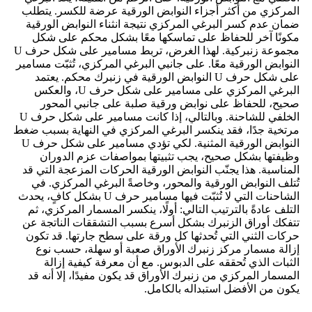
المركزي من أكثر أجزاء النوابض الورقية عرضة للكسر. يتطلب
ضمان عدم كسر البرغي المركزي نتيجة انثناء النوابض الورقية
مكونًا آخر للحفاظ على تماسكها معًا بشكل محكم على شكل
مجموعة زنبركية. لهذا الغرض، تربط مسامير على شكل حرف U
النوابض الورقية معًا. على جانبي البرغي المركزي، تُثبّت مسامير
على شكل حرف U النوابض الورقية في زنبرك محكم. يعتمد
البرغي المركزي على مسامير على شكل حرف U، والعكس
صحيح، للحفاظ على نوابض ورقية صلبة على جانبي المحور
الخلفي للشاحنة. وبالتالي، إذا كانت مسامير على شكل حرف U
مرتخية جدًا، فقد ينكسر البرغي المركزي في النهاية بسبب ضغط
النوابض الورقية المثنية. لكي تؤدي مسامير على شكل حرف U
وظيفتها بشكل صحيح، يجب تثبيتها بمواصفات عزم الدوران
المناسبة. هذا يجنّب النوابض الورقية الحركات المزعجة التي قد
تُتلف النوابض الورقية والمحور، وخاصةً البرغي المركزي. في
الشاحنات التي لا تُثبّت فيها مسامير حرف U بشكل كافٍ، يحدث
التلف عادةً بالترتيب التالي: أولًا، ينكسر المسمار المركزي، ثم
تتفكك أوراق الزنبرك بشكل أسرع بسبب التشققات الناتجة عن
حركات الثني التي تُحدثها كل ورقة على سطح جارتها. قد تكون
إزالة مسمار مركز زنبرك الأوراق صعبة أو سهلة، حسب نوع
الثبات الذي تُحققه على الدبوس. مع أن معرفة كيفية إزالة
المسمار المركزي من زنبرك الأوراق قد يكون مفيدًا، إلا أنه قد
يكون من الأفضل استبداله بالكامل.