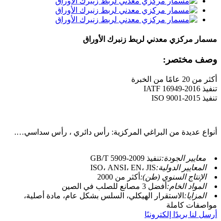
مسمار مركزي معدني لربط زنبرك الأوراق
وصف مختصر:
أكثر من 20 عامًا من الخبرة
تنفيذ IATF 16949-2016
تنفيذ ISO 9001-2015
أنواع عديدة من البراغي المركزية: رأس دائري ، رأس سداسي….
معايير الجودة:
تنفيذ GB/T 5909-2009
المعايير الدولية:
ISO، ANSI، EN، JIS
الإنتاج السنوي (طن):
أكثر من 2000
المواد الخام:
أفضل 3 مصانع للصلب في الصين
المزايا:
الاستقرار الهيكلي، السلس بشكل عام، مادة أصلية،
مواصفات كاملة
أرسل لنا بريدًا إلكترونيًا