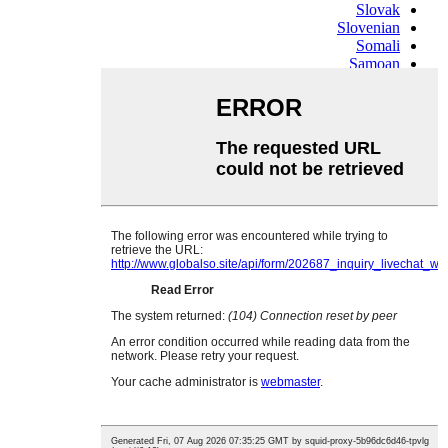
Slovak
Slovenian
Somali
Samoan
Scots Gaelic
Shona
Sindhi
Sundanese
Swahili
Tajik
Tamil
Telugu
Thai
Ukrainian
Urdu
Uzbek
Vietnamese
Welsh
Xhosa
Yiddish
Yoruba
Zulu
Kinyarwanda
Tatar
Oriya