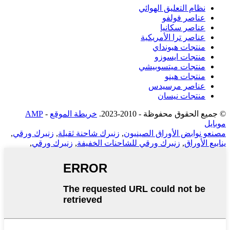
نظام التعليق الهوائي
عناصر فولفو
عناصر سكانيا
عناصر ترا الأمريكية
منتجات هيونداي
منتجات ايسوزو
منتجات ميتسوبيشي
منتجات هينو
عناصر مرسيدس
منتجات نيسان
© جميع الحقوق محفوظة - 2010-2023.
خريطة الموقع
-
AMP
موبايل
مصنعو نوابض الأوراق الصينيون
,
زنبرك شاحنة ثقيلة
,
زنبرك ورقي
,
ينابيع الأوراق
,
زنبرك ورقي للشاحنات الخفيفة
,
زنبرك ورقي
,