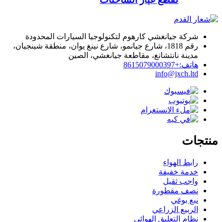
شركة جيانغشي كارهوم لتكنولوجيا السيارات المحدودة
رقم 1818، شارع جيانمو، شارع نينغ يوان، منطقة شينجيان،
مدينة نانتشانغ، مقاطعة جيانغشي، الصين
هاتف:+8615079000397
info@jxch.ltd
منتجات
رابط الهواء
خدمة خفيفة
واجب ثقيل
نصف مقطورة
نبع بوغي
الربيع الزراعي
نظام التعليق الهوائي