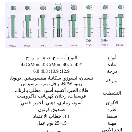
أنواع
النوع أ، ب، ج، د، هـ، و، ز، ح
مادة
42CrMon، 35CrMon، 40Cr، 45#
درجة
12.9؛ 10.9؛ 8.8؛ 6.8
نيسيان، ايسوزو، سكانيا، ميتسوبيشي، تويوتا،
ماركة
رينو، BPW، رجل، بنز، مرسيدس
طلاء الخبز، أكسيد أسود، مطلي بالزنك،
التشطيب
فوسفات، رحلان كهربائي، داكروميت
الألوان
أسود، رمادي، ذهبي، أحمر، فضي
طَرد
صندوق كرتون
قسط
TT، خطاب الاعتماد
مهلة
15~25 يوم عمل
الحد الأدنى