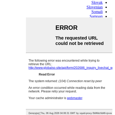
Slovak
Slovenian
Somali
Samoan
Scots Gaelic
Shona
Sindhi
Sundanese
Swahili
Tajik
Tamil
Telugu
Thai
Ukrainian
Urdu
Uzbek
Vietnamese
Welsh
Xhosa
Yiddish
Yoruba
Zulu
Kinyarwanda
Tatar
Oriya