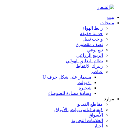
بيت
منتجات
رابط الهواء
خدمة خفيفة
واجب ثقيل
نصف مقطورة
نبع بوغي
الربيع الزراعي
نظام التعليق الهوائي
زنبرك الالتقاط
عناصر
مسمار على شكل حرف U
C-بولت
شجيرة
وسادة مضادة للضوضاء
موارد
مقاطع الفيديو
كيفية قياس نوابض الأوراق
الأسواق
العلامات التجارية
أخبار