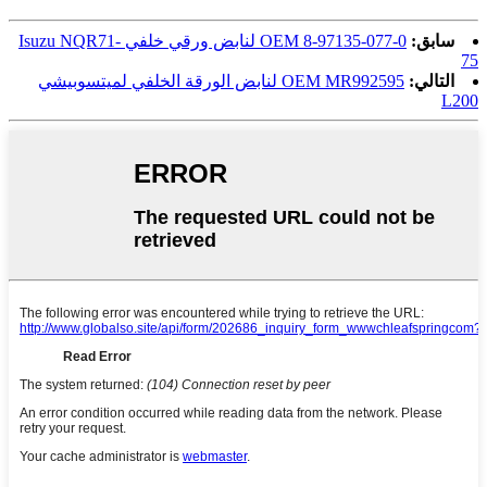
سابق:
OEM 8-97135-077-0 لنابض ورقي خلفي Isuzu NQR71-
75
التالي:
OEM MR992595 لنابض الورقة الخلفي لميتسوبيشي
L200