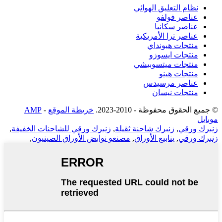
نظام التعليق الهوائي
عناصر فولفو
عناصر سكانيا
عناصر ترا الأمريكية
منتجات هيونداي
منتجات ايسوزو
منتجات ميتسوبيشي
منتجات هينو
عناصر مرسيدس
منتجات نيسان
© جميع الحقوق محفوظة - 2010-2023.
خريطة الموقع
-
AMP
موبايل
زنبرك ورقي
,
زنبرك شاحنة ثقيلة
,
زنبرك ورقي للشاحنات الخفيفة
,
زنبرك ورقي
,
ينابيع الأوراق
,
مصنعو نوابض الأوراق الصينيون
,