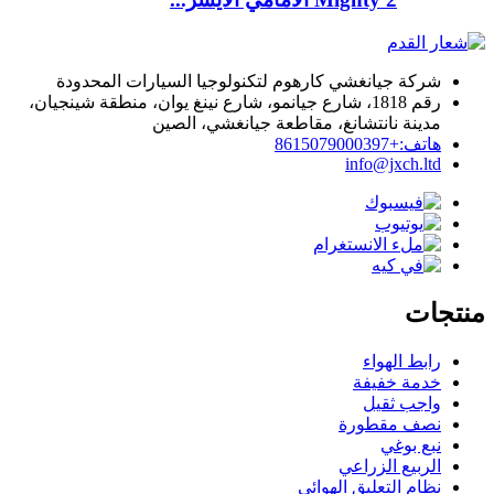
شركة جيانغشي كارهوم لتكنولوجيا السيارات المحدودة
رقم 1818، شارع جيانمو، شارع نينغ يوان، منطقة شينجيان،
مدينة نانتشانغ، مقاطعة جيانغشي، الصين
هاتف:+8615079000397
info@jxch.ltd
منتجات
رابط الهواء
خدمة خفيفة
واجب ثقيل
نصف مقطورة
نبع بوغي
الربيع الزراعي
نظام التعليق الهوائي