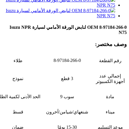
OEM 8-97184-266-0 لنابض الورقة الأمامي لسيارة Isuzu NPR
N75
وصف مختصر:
8-97184-266-0
رقم القطعة
طلاء
إجمالي عدد
3 قطع
نموذج
أجهزة الكمبيوتر
مادة
سوب 9
الحد الأدنى لكمية الط
ميناء
شنغهاي/شيامن/آخرون
قسط
موعد التسليم
15-30 يومًا
ضمان