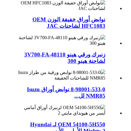
نوابض أوراق خفيفة الوزن OEM
HFC1083 لشاحنات JAC
زنبرك ورقي هينو 48110-3V700-FA
لشاحنة هينو 300
8-98001-533-0 نوابض أوراق Isuzu
NMR85 لل...
OEM 54100-5H550 لـ Hyundai
Mighty 2 الأمامي الأيسر...