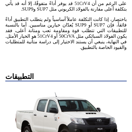
على الرغم من أن 51CrV4 قد يوفر أداءً متفوقًا، إلا أنه قد يأتي
بتكلفة أعلى مقارنة بالفولاذ الكربوني مثل SUP7 وSUP9.
باختصار، إذا كانت التكلفة عاملاً أساسياً ولم يتطلب التطبيق أداءً
فائقاً، فإن SUP7 أو SUP9 يُعدّان خيارين مناسبين. أما بالنسبة
للتطبيقات التي تتطلب قوة ومقاومة تعب ومتانة أعلى، فقد
يكون الفولاذ السبائكي مثل 50CrVA أو 51CrV4 هو الخيار الأمثل.
في النهاية، ينبغي أن يستند الاختيار إلى دراسة متأنية للمتطلبات
والقيود الخاصة بالتطبيق.
التطبيقات