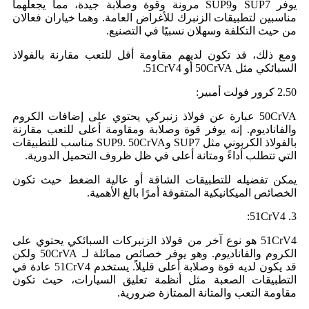
يوفر SUP7 وSUP9 مرونة وقوة وصلابة جيدة، مما يجعلهما
مناسبين لتطبيقات الزنبرك للأغراض العامة. وهما خياران فعالان
من حيث التكلفة وسهلان نسبيًا في التصنيع.
ومع ذلك، قد تكون لديهم مقاومة أقل للتعب مقارنة بالفولاذ
السبائكي مثل 50CrVA أو 51CrV4.
2.50 كرور فولت أمبير:
50CrVA عبارة عن فولاذ زنبركي يحتوي على إضافات الكروم
والفاناديوم. إنه يوفر قوة وصلابة ومقاومة أعلى للتعب مقارنة
بالفولاذ الكربوني مثل SUP7 وSUP9. 50CrVA مناسب للتطبيقات
التي تتطلب أداءً ومتانة أعلى في ظل ظروف التحميل الدورية.
يمكن تفضيله للتطبيقات الشاقة أو عالية الضغط حيث تكون
الخصائص الميكانيكية المتفوقة أمرًا بالغ الأهمية.
3. 51CrV4:
51CrV4 هو نوع آخر من فولاذ الزنبركات السبائكي يحتوي على
الكروم والفاناديوم. وهو يوفر خصائص مماثلة لـ 50CrVA ولكن
قد يكون لديه قوة وصلابة أعلى قليلاً. يستخدم 51CrV4 عادة في
التطبيقات الصعبة مثل أنظمة تعليق السيارات، حيث تكون
مقاومة التعب والمتانة الممتازة ضرورية.