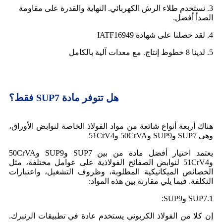
3. نستخدم طلاء الرش الكهربائي. النهاية والقدرة على مقاومة
الصدأ أفضل.
4. لقد حصلنا على شهادة IATF16949
5. لدينا 8 خطوط إنتاج. مع معدات آلية بالكامل
هل تتوفر مادة SUP7 فقط؟
هناك أربعة أنواع شائعة من مواد الفولاذ الخاصة لنوابض الأوراق،
وهي SUP7 وSUP9 و50CrVA و51CrV4
يعتمد اختيار أفضل مادة من بين SUP7 وSUP9 و50CrVA
و51CrV4 لنوابض الصفائح الفولاذية على عوامل مختلفة، مثل
الخصائص الميكانيكية المطلوبة، وظروف التشغيل، واعتبارات
التكلفة. فيما يلي مقارنة بين هذه المواد:
1.SUP7 وSUP9:
إن كلا من الفولاذ الكربوني يستخدم عادة في تطبيقات الزنبرك.