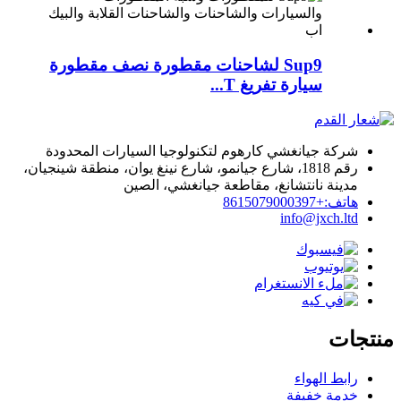
Sup9 لشاحنات مقطورة نصف مقطورة
سيارة تفريغ T...
شركة جيانغشي كارهوم لتكنولوجيا السيارات المحدودة
رقم 1818، شارع جيانمو، شارع نينغ يوان، منطقة شينجيان،
مدينة نانتشانغ، مقاطعة جيانغشي، الصين
هاتف:+8615079000397
info@jxch.ltd
منتجات
رابط الهواء
خدمة خفيفة