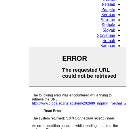
Persian
Punjabi
Serbian
Sesotho
Sinhala
Slovak
Slovenian
Somali
Samoan
Scots Gaelic
Shona
Sindhi
Sundanese
Swahili
Tajik
Tamil
Telugu
Thai
Ukrainian
Urdu
Uzbek
Vietnamese
Welsh
Xhosa
Yiddish