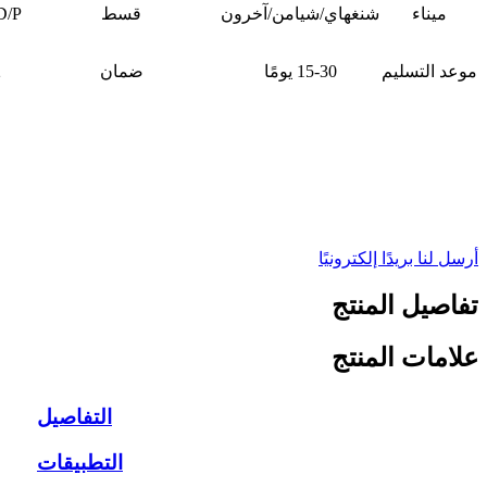
ميناء
شنغهاي/شيامن/آخرون
قسط
D/P
موعد التسليم
15-30 يومًا
ضمان
2
أرسل لنا بريدًا إلكترونيًا
تفاصيل المنتج
علامات المنتج
التفاصيل
التطبيقات