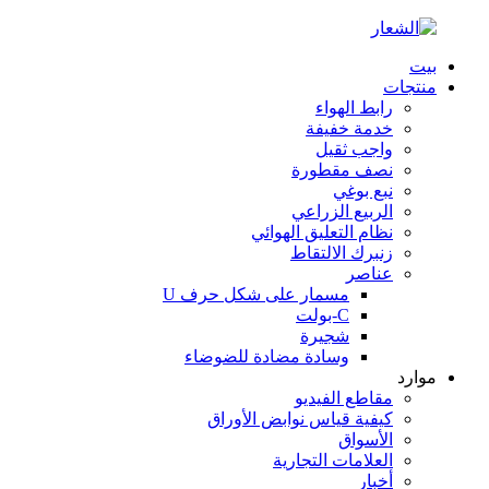
بيت
منتجات
رابط الهواء
خدمة خفيفة
واجب ثقيل
نصف مقطورة
نبع بوغي
الربيع الزراعي
نظام التعليق الهوائي
زنبرك الالتقاط
عناصر
مسمار على شكل حرف U
C-بولت
شجيرة
وسادة مضادة للضوضاء
موارد
مقاطع الفيديو
كيفية قياس نوابض الأوراق
الأسواق
العلامات التجارية
أخبار