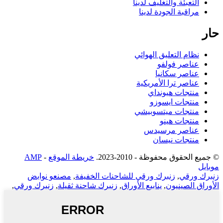
التعبئة والتغليف لدينا
مراقبة الجودة لدينا
حار
نظام التعليق الهوائي
عناصر فولفو
عناصر سكانيا
عناصر ترا الأمريكية
منتجات هيونداي
منتجات ايسوزو
منتجات ميتسوبيشي
منتجات هينو
عناصر مرسيدس
منتجات نيسان
© جميع الحقوق محفوظة - 2010-2023.
خريطة الموقع
-
AMP
موبايل
زنبرك ورقي
,
زنبرك ورقي للشاحنات الخفيفة
,
مصنعو نوابض
الأوراق الصينيون
,
ينابيع الأوراق
,
زنبرك شاحنة ثقيلة
,
زنبرك ورقي
,